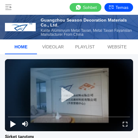
Sohbet
Temas
Guangzhou Season Decoration Materials
Co., Ltd.
Kalite Alüminyum Metal Tavan, Metal Tavan Fayansları
Manufacturer From China
HOME
VIDEOLAR
PLAYLIST
WEBSITE
Şirket tanıtımı