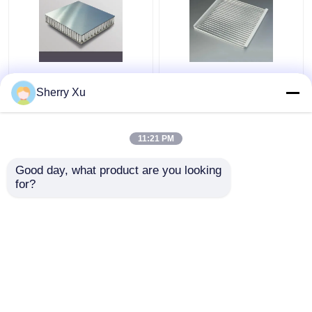
Alüminyum Çekirdekli
600X600 Oluklu Metal
Kompozit Sandviç
Tavan Fayansları Ses
Sherry Xu
Panel 0.06mm
Emici Alüminyum Oluklu
Alüminyum Petek
Panel
Paneller
11:21 PM
En iyi fiyat
En iyi fiyat
Good day, what product are you looking 
for?
Bize ulaşın
Bize ulaşın
Daha fazla göster
Ana sayfa
Hakkımızda
Bize ulaşın
Desktop Site
Site Haritası
Privacy Policy