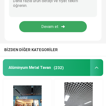
Paslanmaz Çelik Tavan Paneli
Delikli Metal Panel
Metal Bina Cepheleri
BİZDEN DİĞER KATEGORİLER
Lazer Kesim Paneli
Alüminyum Metal Tavan
(232)
örgü tavan paneli
Asma tavan aksesuarları
Alüminyum Güneşlik Panjuru