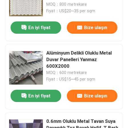
MOQ：800 metrekare
Fiyat：US$20~35 per sqm
Hakkımızda
En iyi fiyat
Bize ulaşın
Fabrika turu
Kalite Kontrolü
Alüminyum Delikli Oluklu Metal
Duvar Panelleri Yanmaz
600X2000
Bize Ulaşın
MOQ：600 metrekare
Fiyat：US$15~45 per sqm
Haberler
En iyi fiyat
Bize ulaşın
Davalar
0.6mm Oluklu Metal Tavan Suya
Teklif isteyin
Dayanıklı Toz Boyalı Hafif, T Barlı