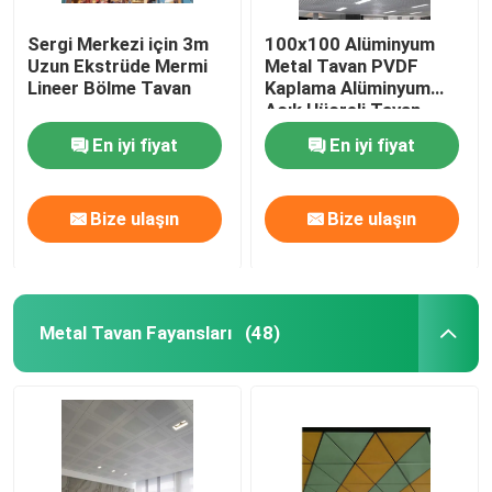
Sergi Merkezi için 3m
100x100 Alüminyum
Tavan Hava difüzörü
Uzun Ekstrüde Mermi
Metal Tavan PVDF
Lineer Bölme Tavan
Kaplama Alüminyum
Açık Hücreli Tavan
Tavan Erişim paneli
En iyi fiyat
En iyi fiyat
LED Tavan lambası
Bize ulaşın
Bize ulaşın
Alçıpan Alçıpan
Metal Tavan Fayansları
(48)