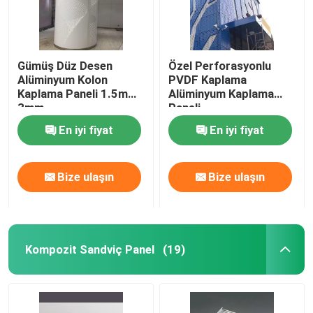
Gümüş Düz Desen
Özel Perforasyonlu
Alüminyum Kolon
PVDF Kaplama
Kaplama Paneli 1.5mm-
Alüminyum Kaplama
3mm
Paneli
En iyi fiyat
En iyi fiyat
Bize ulaşın
Bize ulaşın
Kompozit Sandviç Panel
(19)