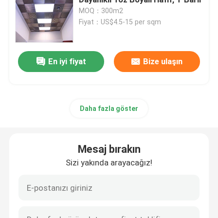
MOQ：300m2
Fiyat：US$4.5-15 per sqm
Alüminyum Metal Tavan
Metal Tavan Fayansları
En iyi fiyat
Bize ulaşın
metal tavan tasarımı
Daha fazla göster
alüminyum kaplama paneli
Mesaj bırakın
Kompozit Sandviç Panel
Sizi yakında arayacağız!
Oluklu Metal Tavan
Akustik ses geçirmez tavan