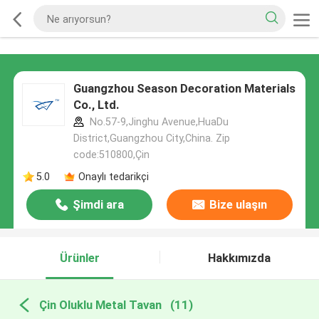
Guangzhou Season Decoration Materials
Co., Ltd.
No.57-9,Jinghu Avenue,HuaDu
District,Guangzhou City,China. Zip
code:510800,Çin
5.0
Onaylı tedarikçi
Şimdi ara
Bize ulaşın
Ürünler
Hakkımızda
Çin Oluklu Metal Tavan
(11)