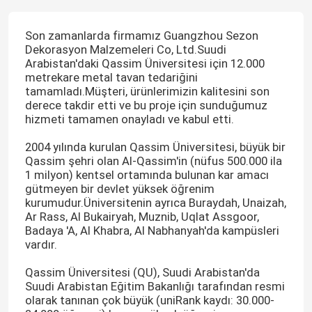
Son zamanlarda firmamız Guangzhou Sezon
Dekorasyon Malzemeleri Co, Ltd.Suudi
Arabistan'daki Qassim Üniversitesi için 12.000
metrekare metal tavan tedariğini
tamamladı.Müşteri, ürünlerimizin kalitesini son
derece takdir etti ve bu proje için sunduğumuz
hizmeti tamamen onayladı ve kabul etti.
2004 yılında kurulan Qassim Üniversitesi, büyük bir
Qassim şehri olan Al-Qassim'in (nüfus 500.000 ila
1 milyon) kentsel ortamında bulunan kar amacı
gütmeyen bir devlet yüksek öğrenim
kurumudur.Üniversitenin ayrıca Buraydah, Unaizah,
Ar Rass, Al Bukairyah, Muznib, Uqlat Assgoor,
Badaya 'A, Al Khabra, Al Nabhanyah'da kampüsleri
vardır.
Qassim Üniversitesi (QU), Suudi Arabistan'da
Suudi Arabistan Eğitim Bakanlığı tarafından resmi
olarak tanınan çok büyük (uniRank kaydı: 30.000-