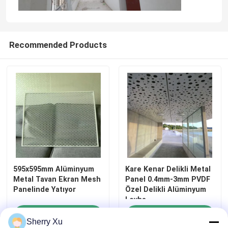
Alüminyum Metal Tavan
Recommended Products
Metal Tavan Fayansları
metal tavan tasarımı
alüminyum kaplama paneli
Kompozit Sandviç Panel
595x595mm Alüminyum
Kare Kenar Delikli Metal
Metal Tavan Ekran Mesh
Panel 0.4mm-3mm PVDF
Oluklu Metal Tavan
Panelinde Yatıyor
Özel Delikli Alüminyum
Levha
Talep Gönder
Talep Gönder
Akustik ses geçirmez tavan
Sherry Xu