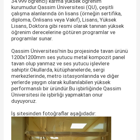
34.999 öğrenci) karma yüksek öğrenim
kurumudur.Qassim Üniversitesi (QU), çeşitli
çalışma alanlarında ön lisans (örneğin sertifika,
diploma, Önlisans veya Vakıf), Lisans, Yüksek
Lisans, Doktora gibi resmi olarak tanınan yüksek
öğrenim derecelerine götüren programlar ve
programlar sunar.
Qassim Üniversitesi'nin bu projesinde tavan ürünü
1200x1200mm ses yutucu metal kompozit panel
tavan olup yanmaz ve ses yutucu işlevlere
sahiptir.Okullarda, kütüphanelerde, sergi
merkezlerinde, metro istasyonlarında ve diğer
yerlerde yaygın olarak kullanılabilen yüksek
performanslı bir üründür.Bu işbirliğinde Qassim
Üniversitesi ile işbirliği yapmaktan onur
duyuyoruz.
İş sitesinden fotoğraflar aşağıdadır: