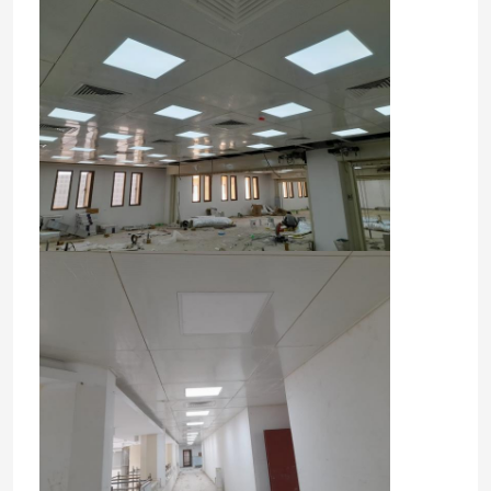
Hakkımızda
Fabrika turu
Kalite Kontrolü
Bize Ulaşın
Haberler
Davalar
Teklif isteyin