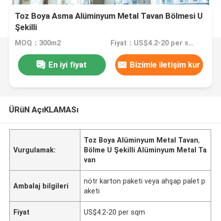
Toz Boya Asma Alüminyum Metal Tavan Bölmesi U
Şekilli
MOQ：300m2
Fiyat：US$4.2-20 per sqm
En iyi fiyat
Bizimle iletişim kur
ÜRüN AçıKLAMASı
Toz Boya Alüminyum Metal Tavan
,
Vurgulamak:
Bölme U Şekilli Alüminyum Metal Ta
van
nötr karton paketi veya ahşap palet p
Ambalaj bilgileri
aketi
Fiyat
US$4.2-20 per sqm