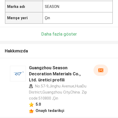
Marka adı
SEASON
Menşe yeri
Çin
Daha fazla göster
Hakkımızda
Guangzhou Season
Decoration Materials Co.,
Ltd. üretici profili
No.57-9,Jinghu Avenue,HuaDu
District,Guangzhou City,China. Zip
code:510800 ,Çin
5.0
Onaylı tedarikçi