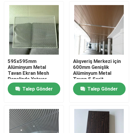
595x595mm
Alışveriş Merkezi için
Alüminyum Metal
600mm Genişlik
Tavan Ekran Mesh
Alüminyum Metal
Panelinde Yatıyor
Tavan S Şerit
Talep Gönder
Talep Gönder
Ev
Ürünler
Videolar