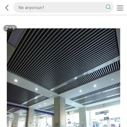
2
/
3