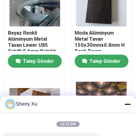
Hakkımızda
Beyaz Renkli
Moda Alüminyum
Fabrika turu
Alüminyum Metal
Metal Tavan
Tavan Lineer U85
150x30mmx0.8mm H
Şekilli 0.6mm Kalınlık
Şerit Tavan
Kalite Kontrolü
Talep Gönder
Talep Gönder
Bize Ulaşın
Haberler
Sherry Xu
Davalar
12:11 PM
Teklif isteyin