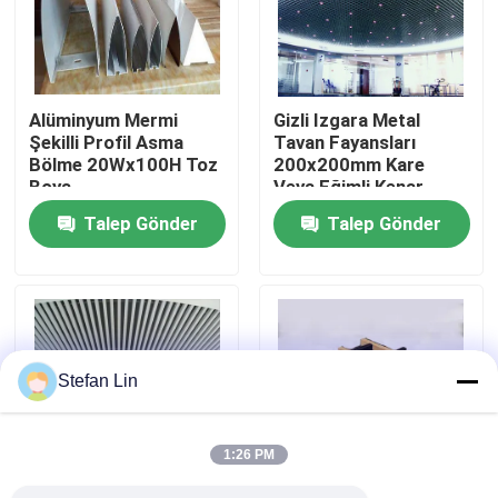
Hakkımızda
Alüminyum Mermi
Gizli Izgara Metal
Fabrika turu
Şekilli Profil Asma
Tavan Fayansları
Bölme 20Wx100H Toz
200x200mm Kare
Boya
Veya Eğimli Kenar
Kalite Kontrolü
Talep Gönder
Talep Gönder
Bize Ulaşın
Haberler
Stefan Lin
Davalar
1:26 PM
Teklif isteyin