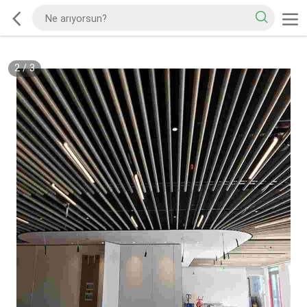
2
/
3