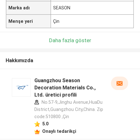
Marka adı
SEASON
Menşe yeri
Çin
Daha fazla göster
Hakkımızda
Guangzhou Season
Decoration Materials Co.,
Ltd. üretici profili
No.57-9,Jinghu Avenue,HuaDu
District,Guangzhou City,China. Zip
code:510800 ,Çin
5.0
Onaylı tedarikçi