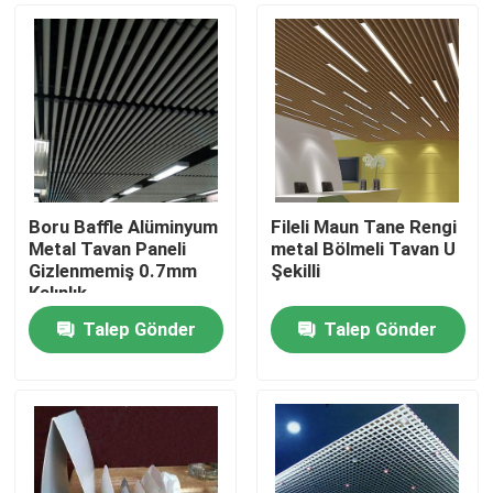
Boru Baffle Alüminyum
Fileli Maun Tane Rengi
Metal Tavan Paneli
metal Bölmeli Tavan U
Gizlenmemiş 0.7mm
Şekilli
Kalınlık
Talep Gönder
Talep Gönder
Ev
Ürünler
Videolar